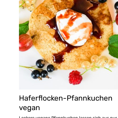
Haferflocken-Pfannkuchen
vegan
Leckere vegane Pfannkuchen lassen sich aus nur