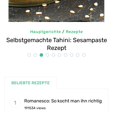
Hauptgerichte
/
Rezepte
m
Selbstgemachte Tahini: Sesampaste
G
Rezept
BELIEBTE REZEPTE
Romanesco: So kocht man ihn richtig
191534 views