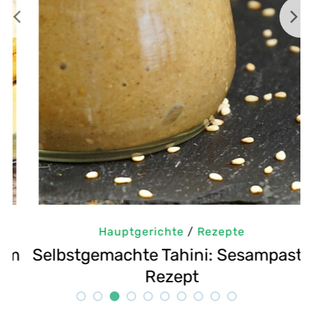
Hauptgerichte
/
Rezepte
m
Selbstgemachte Tahini: Sesampaste
G
Rezept