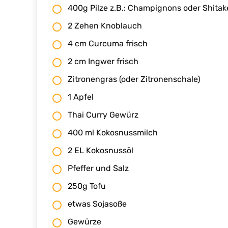
400g Pilze z.B.: Champignons oder Shitak
2 Zehen Knoblauch
4 cm Curcuma frisch
2 cm Ingwer frisch
Zitronengras (oder Zitronenschale)
1 Apfel
Thai Curry Gewürz
400 ml Kokosnussmilch
2 EL Kokosnussöl
Pfeffer und Salz
250g Tofu
etwas Sojasoße
Gewürze