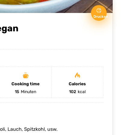
Drucken
egan
Cooking time
Calories
15
Minuten
102
kcal
li, Lauch, Spitzkohl, usw.