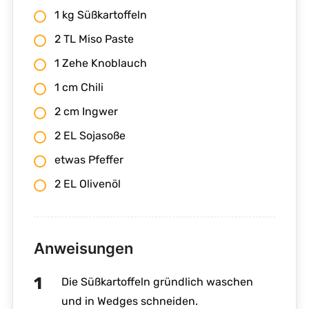
1 kg Süßkartoffeln
2 TL Miso Paste
1 Zehe Knoblauch
1 cm Chili
2 cm Ingwer
2 EL Sojasoße
etwas Pfeffer
2 EL Olivenöl
Anweisungen
Die Süßkartoffeln gründlich waschen
und in Wedges schneiden.