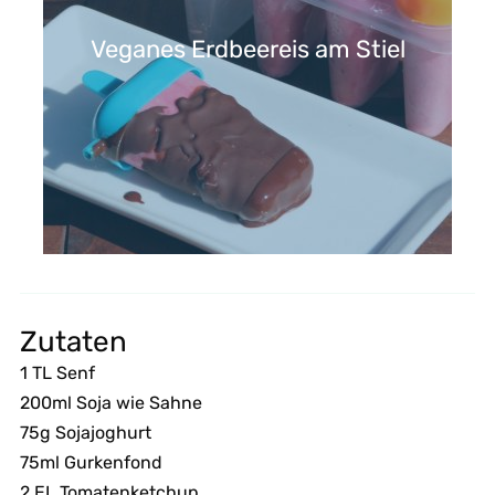
Veganes Erdbeereis am Stiel
Zutaten
1 TL Senf
200ml Soja wie Sahne
75g Sojajoghurt
75ml Gurkenfond
2 EL Tomatenketchup