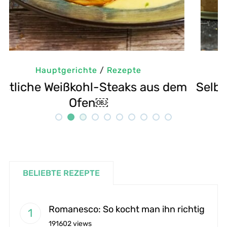
Hauptgerichte
/
Rezepte
m
Selbstgemachte Tahini: Sesampaste
G
Rezept
BELIEBTE REZEPTE
Romanesco: So kocht man ihn richtig
191602 views