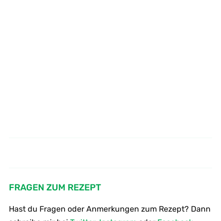
Menü zum Weltvegantag Dessert
Tofu-Frikadellen mit Erbsensalat
Vegane Himbeer - Tiramisu
FRAGEN ZUM REZEPT
Hast du Fragen oder Anmerkungen zum Rezept? Dann