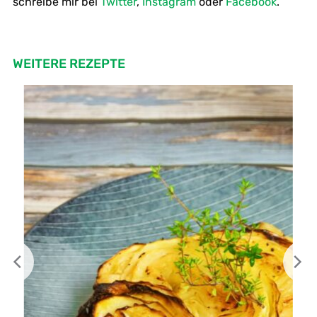
schreibe mir bei
Twitter
,
Instagram
oder
Facebook
.
WEITERE REZEPTE