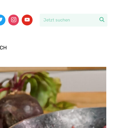

ICH