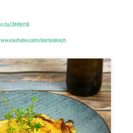
zn.to/3MlbYlE
www.youtube.com/derbiokoch