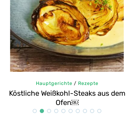
chte
/
Rezepte
Hauptgericht
kohl-Steaks aus dem
Selbstgemachte Ta
fen￼
Reze