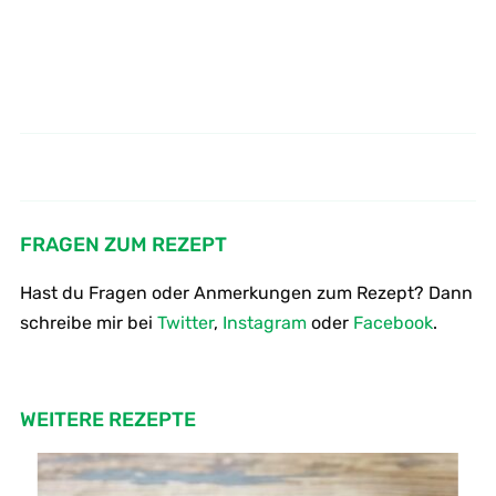
Ananasmarmelade mit Rum und
Rote Beete Suppe: Ein veganes
und klassisches Rezept
Vanille selber kochen
FRAGEN ZUM REZEPT
Hast du Fragen oder Anmerkungen zum Rezept? Dann
schreibe mir bei
Twitter
,
Instagram
oder
Facebook
.
WEITERE REZEPTE