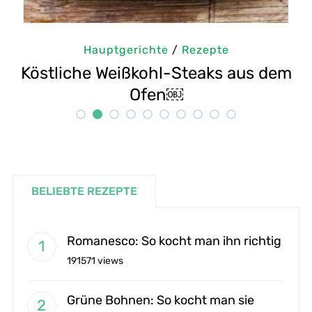
zepte
Hauptgerichte
/
Rezept
eaks aus dem
Selbstgemachte Tahini: S
Rezept
BELIEBTE REZEPTE
Romanesco: So kocht man ihn richtig
191571 views
Grüne Bohnen: So kocht man sie