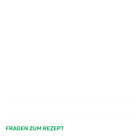
Knoblauchbrot schnell und lecker
Grüner Smoothie mit Apfelblüte
grillen.
FRAGEN ZUM REZEPT