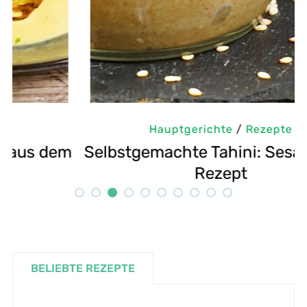
Hauptgerichte
/
Rezepte
m
Selbstgemachte Tahini: Sesampaste
G
Rezept
BELIEBTE REZEPTE