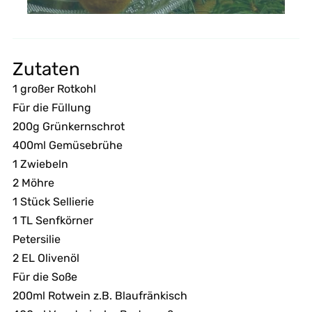
Zutaten
1 großer Rotkohl
Für die Füllung
200g Grünkernschrot
400ml Gemüsebrühe
1 Zwiebeln
2 Möhre
1 Stück Sellierie
1 TL Senfkörner
Petersilie
2 EL Olivenöl
Für die Soße
200ml Rotwein z.B. Blaufränkisch