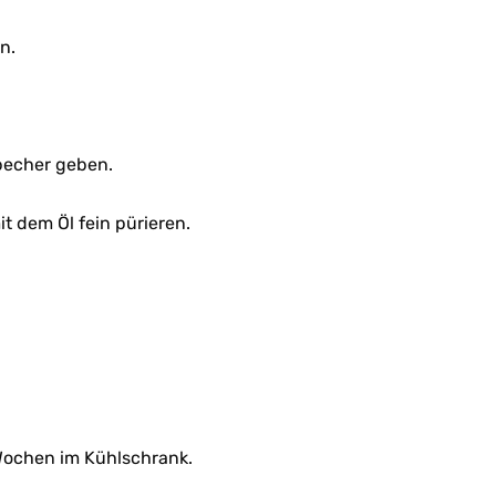
n.
becher geben.
t dem Öl fein pürieren.
 Wochen im Kühlschrank.