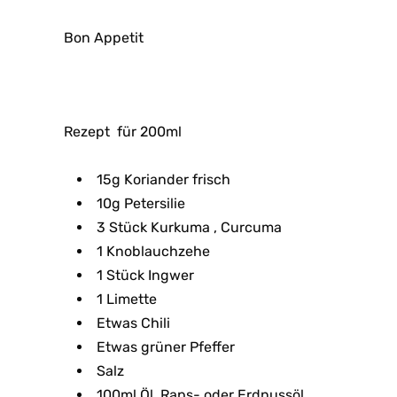
Bon Appetit
Rezept für 200ml
15g Koriander frisch
10g Petersilie
3 Stück Kurkuma , Curcuma
1 Knoblauchzehe
1 Stück Ingwer
1 Limette
Etwas Chili
Etwas grüner Pfeffer
Salz
100ml Öl, Raps- oder Erdnussöl