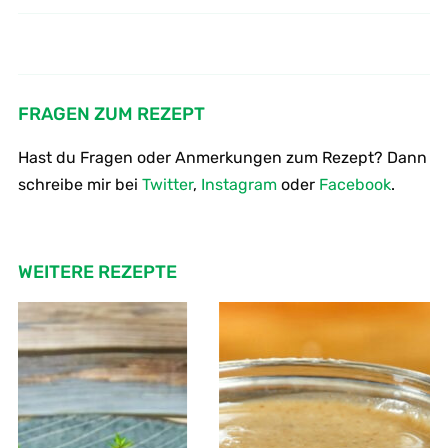
Der Newsletter geht seit gestern
So macht man Röstzwiebeln –
frittierte Zwiebelringe
wieder :-)
FRAGEN ZUM REZEPT
Hast du Fragen oder Anmerkungen zum Rezept? Dann
schreibe mir bei
Twitter
,
Instagram
oder
Facebook
.
WEITERE REZEPTE