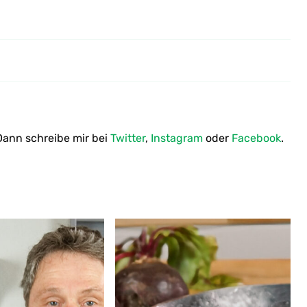
Antipasti aus Zucchini,
Fenchelsalami und
Tomatenconfit
ann schreibe mir bei
Twitter
,
Instagram
oder
Facebook
.