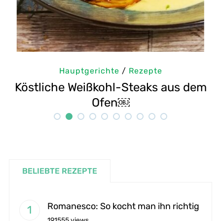
Hauptgerichte
/
Rezepte
em
Selbstgemachte Tahini: Sesampaste
Rezept
BELIEBTE REZEPTE
Romanesco: So kocht man ihn richtig
191555 views