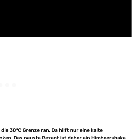
die 30°C Grenze ran. Da hilft nur eine kalte
änken. Das neuste Rezept ist daher ein Himbeershake,