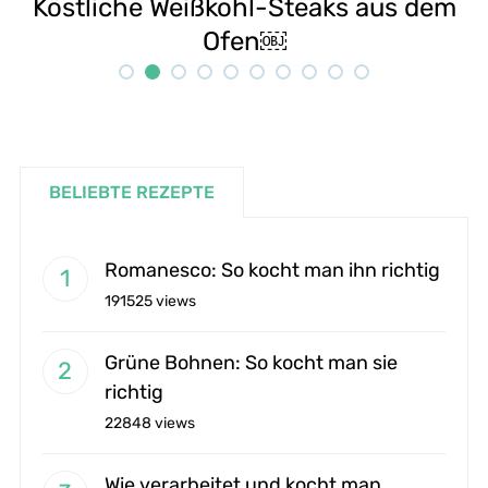
m
Selbstgemachte Tahini: Sesampaste
G
Rezept
BELIEBTE REZEPTE
Romanesco: So kocht man ihn richtig
191525 views
Grüne Bohnen: So kocht man sie
richtig
22848 views
Wie verarbeitet und kocht man