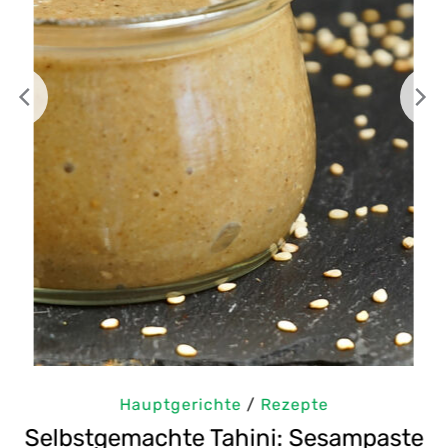
Hauptgerichte
/
Rezepte
m
Selbstgemachte Tahini: Sesampaste
G