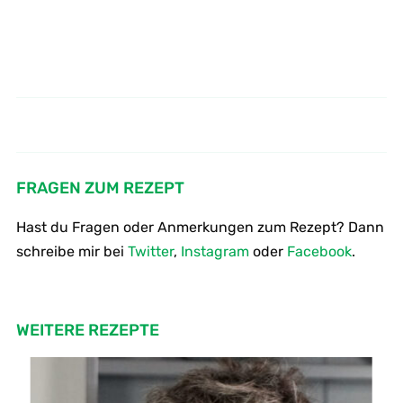
Rotbarsch in der Kartoffel-Kruste
Wie mache ich Feigen - Salat mit
Limetten - Creme
auf Berglinsen
FRAGEN ZUM REZEPT
Hast du Fragen oder Anmerkungen zum Rezept? Dann
schreibe mir bei
Twitter
,
Instagram
oder
Facebook
.
WEITERE REZEPTE