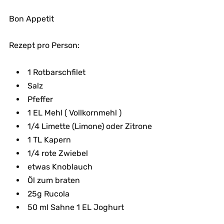
Bon Appetit
Rezept pro Person:
1 Rotbarschfilet
Salz
Pfeffer
1 EL Mehl ( Vollkornmehl )
1/4 Limette (Limone) oder Zitrone
1 TL Kapern
1/4 rote Zwiebel
etwas Knoblauch
Öl zum braten
25g Rucola
50 ml Sahne 1 EL Joghurt