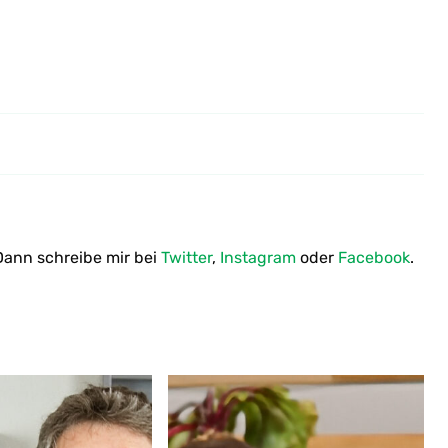
Brokkoli–Nuss–Bratling vegan
ann schreibe mir bei
Twitter
,
Instagram
oder
Facebook
.