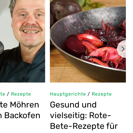
te
/
Rezepte
Hauptgerichte
/
Rezepte
es
Koreanischer
ezept:
Pfannkuchen
östeter
Rezept: Street