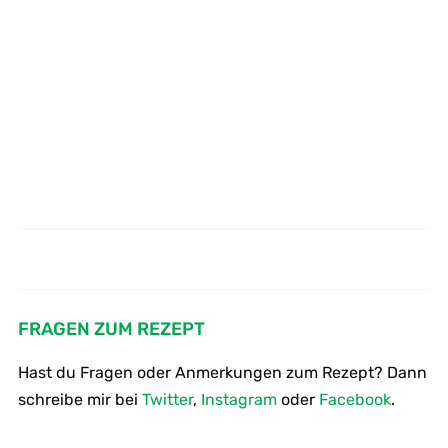
Wie macht man einen
Wie backt man Hafer Kekse vegan
Putenbraten
FRAGEN ZUM REZEPT
Hast du Fragen oder Anmerkungen zum Rezept? Dann
schreibe mir bei
Twitter
,
Instagram
oder
Facebook
.