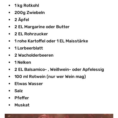
1 kg Rotkohl
200g Zwiebeln
2 Äpfel
2 EL Margarine oder Butter
2 EL Rohrzucker
1 rohe Kartoffel oder 1 EL Maisstärke
1 Lorbeerblatt
2 Wacholderbeeren
1 Nelken
2 EL Balsamico- , Weißwein- oder Apfelessig
100 ml Rotwein (nur wer Wein mag)
Etwas Wasser
Salz
Pfeffer
Muskat