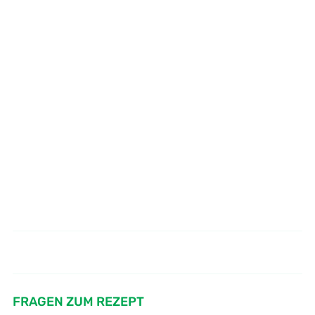
Wie kocht man Hähnchenbrust
Wie mache ich Rouladen
nach Art der Provence - Poularde
Hausfrauen Art - Rinderrouladen
Provencal
FRAGEN ZUM REZEPT