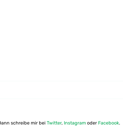
Wie macht man gebratenen
Spargel – Spargel – Schnitzel
vegan
ann schreibe mir bei
Twitter
,
Instagram
oder
Facebook
.