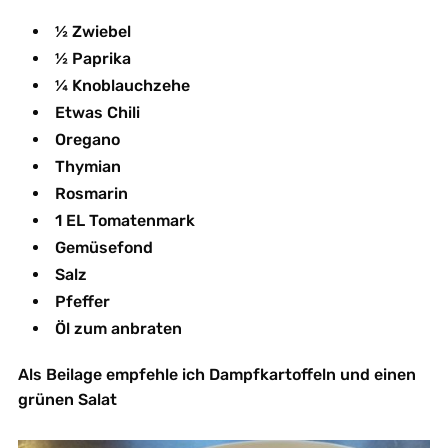
½ Zwiebel
½ Paprika
¼ Knoblauchzehe
Etwas Chili
Oregano
Thymian
Rosmarin
1 EL Tomatenmark
Gemüsefond
Salz
Pfeffer
Öl zum anbraten
Als Beilage empfehle ich Dampfkartoffeln und einen
grünen Salat