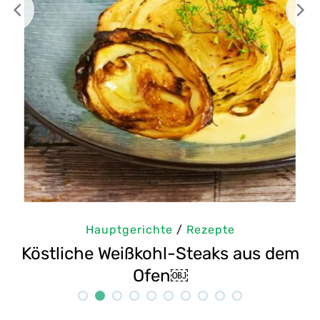
erichte
/
Rezepte
Hauptgeric
ißkohl-Steaks aus dem
Selbstgemachte 
Ofen￼
Re