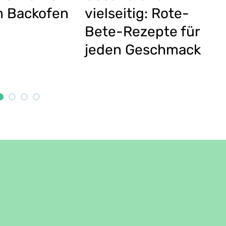
ezept:
Pfannkuchen
östeter
Rezept: Street
do
Food