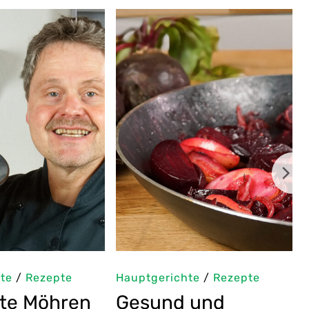
hte
/
Rezepte
Hauptgerichte
/
Rezepte
es
Koreanischer