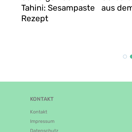
fen
vielseitig: Rote-
Kürbisr
Bete-Rezepte für
Ofenger
jeden Geschmack
Hokkai
KONTAKT
Kontakt
Impressum
Datenschutz