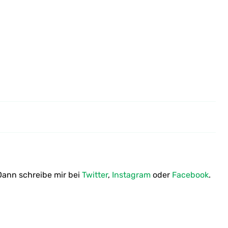
Gebratene Pellkartoffeln mit
Blumenkohl
ann schreibe mir bei
Twitter
,
Instagram
oder
Facebook
.