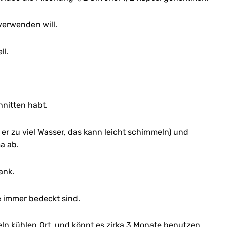
 verwenden will.
ll.
hnitten habt.
t er zu viel Wasser, das kann leicht schimmeln) und
a ab.
ank.
e immer bedeckt sind.
ln kühlen Ort, und könnt es zirka 3 Monate benutzen.