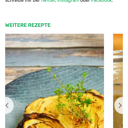
schreibe mir bei
Twitter
,
Instagram
oder
Facebook
.
WEITERE REZEPTE