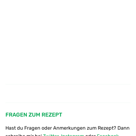
Wie macht man
Wie macht man Wasser Melonen
Blätterteigtaschen mit Feta und
Eis
Spinat
FRAGEN ZUM REZEPT
Hast du Fragen oder Anmerkungen zum Rezept? Dann