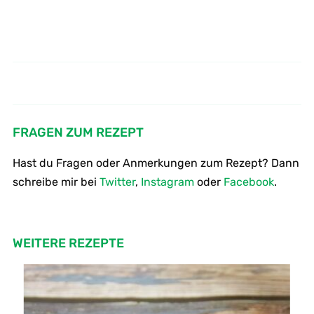
Wie macht man ein sahniges
So kocht man
Schokoladeneis – Schokoladen
Johannisbeermarmelade -
Johannisbeerkonfitüre
Parfait
FRAGEN ZUM REZEPT
Hast du Fragen oder Anmerkungen zum Rezept? Dann
schreibe mir bei
Twitter
,
Instagram
oder
Facebook
.
WEITERE REZEPTE