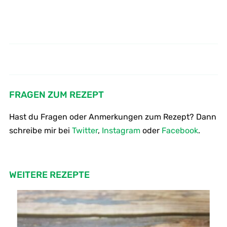
Wie macht man Sorbet - Zitronen
So macht man Kartoffelklöße -
- Grapefruit - Sorbet -
Knödel
Zitroneneis
FRAGEN ZUM REZEPT
Hast du Fragen oder Anmerkungen zum Rezept? Dann
schreibe mir bei
Twitter
,
Instagram
oder
Facebook
.
WEITERE REZEPTE