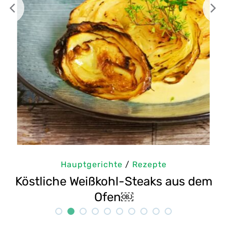
te
/
Rezepte
Hauptgerichte
/
hl-Steaks aus dem
Selbstgemachte Tahi
en￼
Rezept