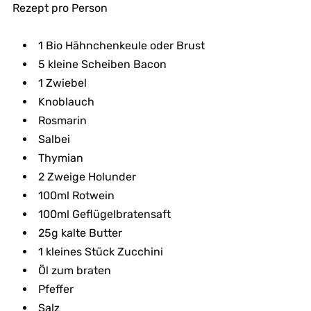
Rezept pro Person
1 Bio Hähnchenkeule oder Brust
5 kleine Scheiben Bacon
1 Zwiebel
Knoblauch
Rosmarin
Salbei
Thymian
2 Zweige Holunder
100ml Rotwein
100ml Geflügelbratensaft
25g kalte Butter
1 kleines Stück Zucchini
Öl zum braten
Pfeffer
Salz