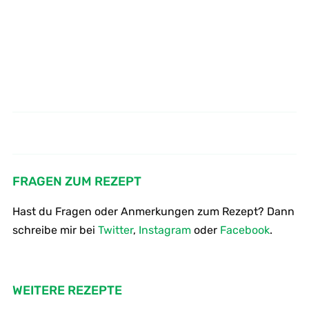
Wie macht man eine fruchtige
Wie macht man Hummus –
Kichererbsen Mus
Teriyaki Sauce
FRAGEN ZUM REZEPT
Hast du Fragen oder Anmerkungen zum Rezept? Dann
schreibe mir bei
Twitter
,
Instagram
oder
Facebook
.
WEITERE REZEPTE