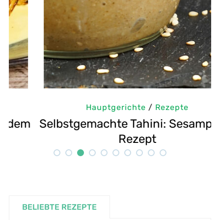
Hauptgerichte
/
Rezepte
m
Selbstgemachte Tahini: Sesampaste
G
Rezept
BELIEBTE REZEPTE