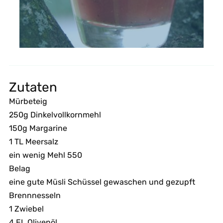
Zutaten
Mürbeteig
250g Dinkelvollkornmehl
150g Margarine
1 TL Meersalz
ein wenig Mehl 550
Belag
eine gute Müsli Schüssel gewaschen und gezupft
Brennnesseln
1 Zwiebel
4 EL Olivenöl