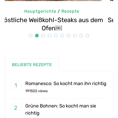
Hauptgerichte
/
Rezepte
m
Selbstgemachte Tahini: Sesampaste
G
Rezept
BELIEBTE REZEPTE
Romanesco: So kocht man ihn richtig
191502 views
Grüne Bohnen: So kocht man sie
richtig