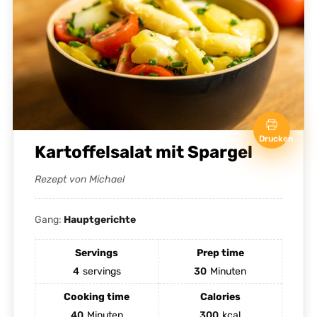
Drucken
Kartoffelsalat mit Spargel
Rezept von Michael
Gang:
Hauptgerichte
Servings
Prep time
4
servings
30
Minuten
Cooking time
Calories
40
Minuten
300
kcal