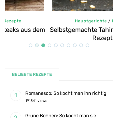
Hauptgerichte
/
Rezepte
m
Selbstgemachte Tahini: Sesampaste
G
Rezept
BELIEBTE REZEPTE
Romanesco: So kocht man ihn richtig
191541 views
Grüne Bohnen: So kocht man sie