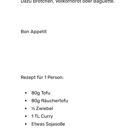
Dazu Brötchen, Vollkornbrot oder Baguette.
Bon Appetit
Rezept für 1 Person:
80g Tofu
80g Räuchertofu
½ Zwiebel
1 TL Curry
Etwas Sojasoße