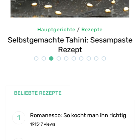
Hauptgerichte
/
Rezepte
m
Selbstgemachte Tahini: Sesampaste
G
Rezept
BELIEBTE REZEPTE
Romanesco: So kocht man ihn richtig
191517 views