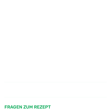
Wie mariniere Schweinefleisch
Wie würze ich Grillsteaks -
Gewürzmischung
scharf
FRAGEN ZUM REZEPT