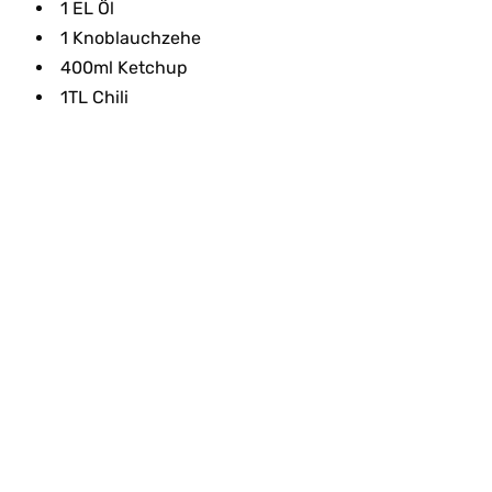
1 EL Öl
1 Knoblauchzehe
400ml Ketchup
1TL Chili