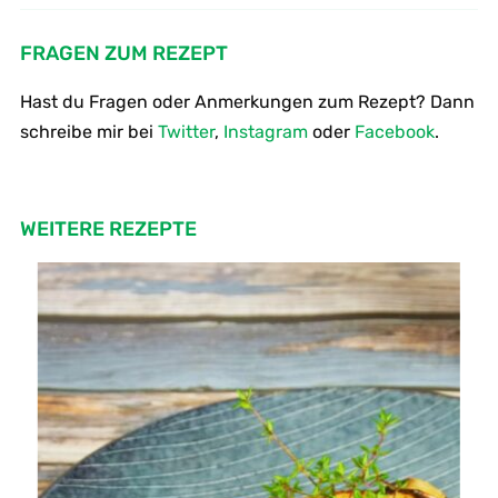
wilder Rucola bzw. Rauke
Hounderbeerensaft her
FRAGEN ZUM REZEPT
Hast du Fragen oder Anmerkungen zum Rezept? Dann
schreibe mir bei
Twitter
,
Instagram
oder
Facebook
.
WEITERE REZEPTE