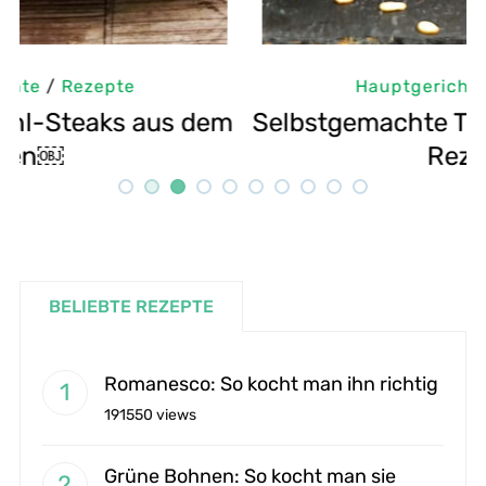
Hauptgerichte
/
Rezepte
m
Selbstgemachte Tahini: Sesampaste
G
Rezept
BELIEBTE REZEPTE
Romanesco: So kocht man ihn richtig
191550 views
Grüne Bohnen: So kocht man sie