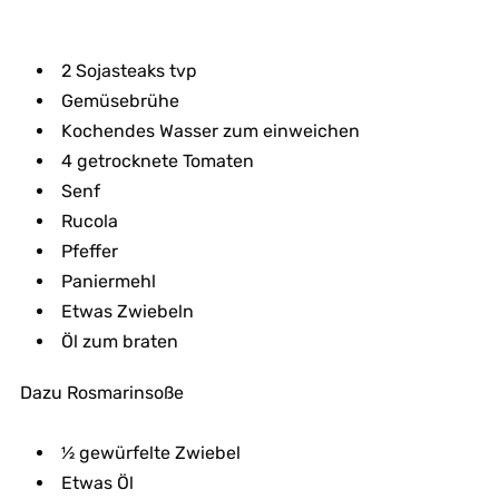
2 Sojasteaks tvp
Gemüsebrühe
Kochendes Wasser zum einweichen
4 getrocknete Tomaten
Senf
Rucola
Pfeffer
Paniermehl
Etwas Zwiebeln
Öl zum braten
Dazu Rosmarinsoße
½ gewürfelte Zwiebel
Etwas Öl