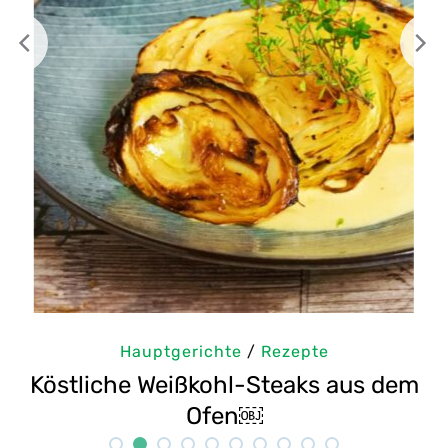
Hauptgerichte
/
Rezepte
em
Selbstgemachte Tahini: Sesampaste
Rezept