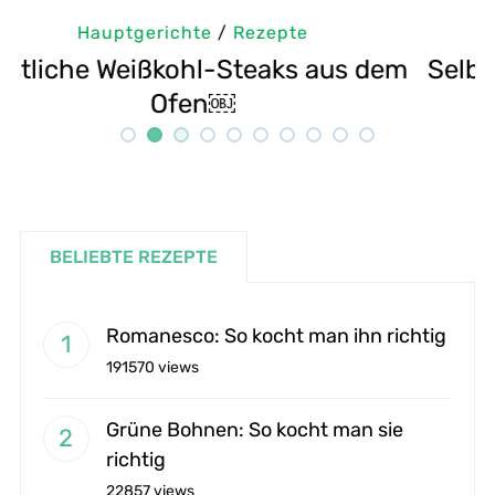
Hauptgerichte
/
Rezepte
m
Selbstgemachte Tahini: Sesampaste
G
Rezept
BELIEBTE REZEPTE
Romanesco: So kocht man ihn richtig
191570 views
Grüne Bohnen: So kocht man sie
richtig
22857 views