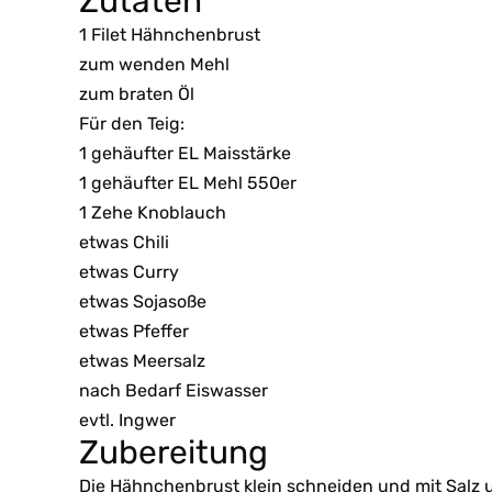
Zutaten
1 Filet Hähnchenbrust
zum wenden Mehl
zum braten Öl
Für den Teig:
1 gehäufter EL Maisstärke
1 gehäufter EL Mehl 550er
1 Zehe Knoblauch
etwas Chili
etwas Curry
etwas Sojasoße
etwas Pfeffer
etwas Meersalz
nach Bedarf Eiswasser
evtl. Ingwer
Zubereitung
Die Hähnchenbrust klein schneiden und mit Salz u