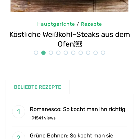
Hauptgerichte
/
Rezepte
m
Selbstgemachte Tahini: Sesampaste
G
Rezept
BELIEBTE REZEPTE
Romanesco: So kocht man ihn richtig
191541 views
Grüne Bohnen: So kocht man sie