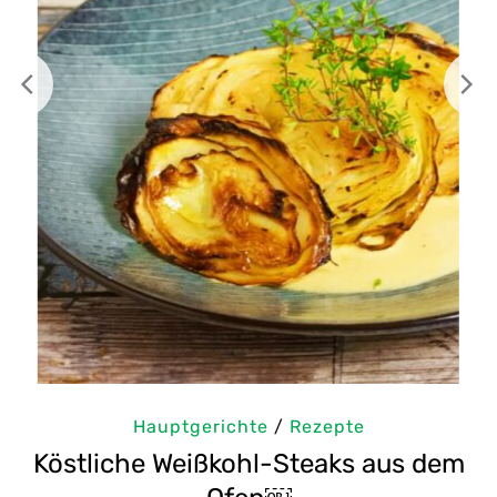
Rezepte
Hauptgerichte
/
Reze
teaks aus dem
Selbstgemachte Tahini: 