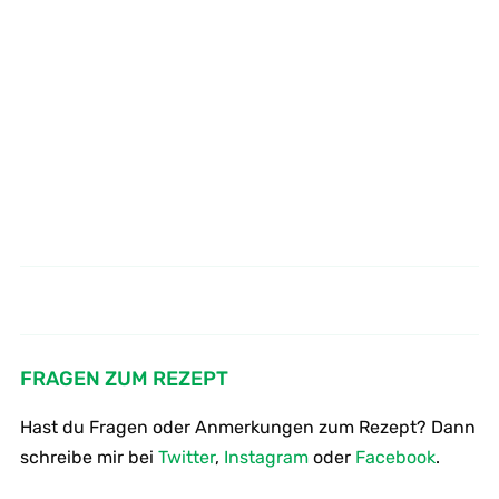
Wie macht man Holunderblüten -
Wie kocht man Pfannkuchen mit
Mangold, Schinken und Parmesan
Sirup
FRAGEN ZUM REZEPT
Hast du Fragen oder Anmerkungen zum Rezept? Dann
schreibe mir bei
Twitter
,
Instagram
oder
Facebook
.