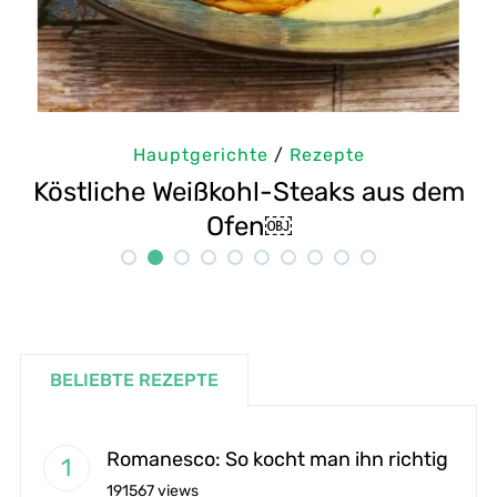
Hauptgerichte
/
Rezepte
Haup
e Weißkohl-Steaks aus dem
Selbstgemac
Ofen￼
BELIEBTE REZEPTE
Romanesco: So kocht man ihn richtig
191567 views