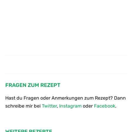
Wie mache ich Gemüseschnitzel
Spargelcremesuppe
Kohlrabi
FRAGEN ZUM REZEPT
Hast du Fragen oder Anmerkungen zum Rezept? Dann
schreibe mir bei
Twitter
,
Instagram
oder
Facebook
.
WEITERE REZEPTE